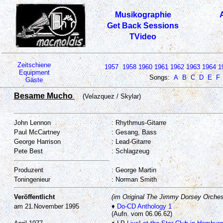
Musikographie
Get Back Sessions
TVideo
Zeitschiene
1957
1958
1960
1961
1962
1963
1964
1
Equipment
Songs:
A
B
C
D
E
F
Gäste
Besame Mucho
(Velazquez / Skylar)
John Lennon
: Rhythmus-Gitarre
Paul McCartney
: Gesang, Bass
George Harrison
: Lead-Gitarre
Pete Best
: Schlagzeug
Produzent
: George Martin
Toningenieur
: Norman Smith
Veröffentlicht
(im Original The Jimmy Dorsey Orches
am 21.November 1995
♦
Do-CD Anthology 1
(Aufn. vom 06.06.62)