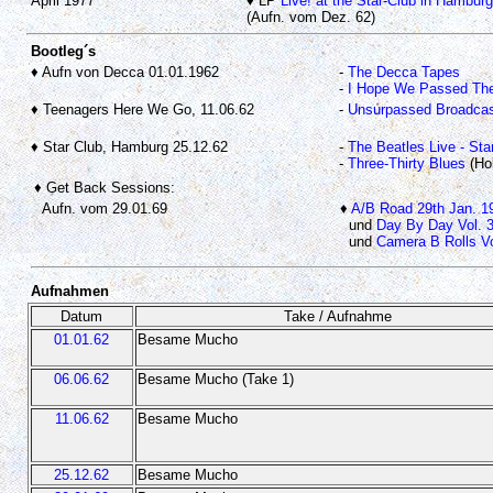
April 1977
♦ LP
Live! at the Star-Club in Hambur
(Aufn. vom Dez. 62)
Bootleg´s
♦ Aufn von Decca 01.01.1962
-
The Decca Tapes
-
I Hope We Passed The
♦ Teenagers Here We Go, 11.06.62
-
Unsurpassed Broadca
♦ Star Club, Hamburg 25.12.62
-
The Beatles Live - Sta
-
Three-Thirty Blues
(Hob
♦ Get Back Sessions:
Aufn. vom 29.01.69
♦
A/B Road 29th Jan. 1
und
Day By Day Vol. 
und
Camera B Rolls Vo
Aufnahmen
Datum
Take / Aufnahme
01.01.62
Besame Mucho
06.06.62
Besame Mucho (Take 1)
11.06.62
Besame Mucho
25.12.62
Besame Mucho